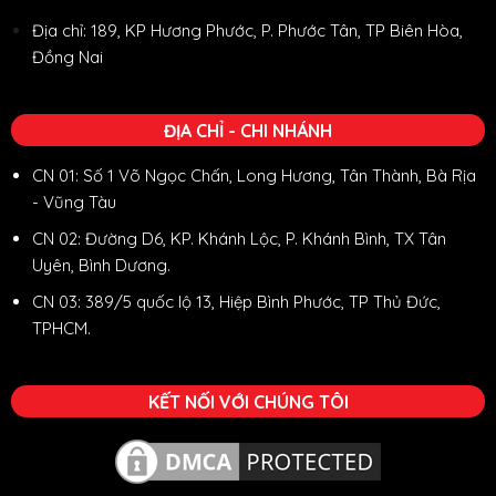
Địa chỉ: 189, KP Hương Phước, P. Phước Tân, TP Biên Hòa,
Đồng Nai
ĐỊA CHỈ - CHI NHÁNH
CN 01: Số 1 Võ Ngọc Chấn, Long Hương, Tân Thành, Bà Rịa
- Vũng Tàu
CN 02: Đường D6, KP. Khánh Lộc, P. Khánh Bình, TX Tân
Uyên, Bình Dương.
CN 03: 389/5 quốc lộ 13, Hiệp Bình Phước, TP Thủ Đức,
TPHCM.
KẾT NỐI VỚI CHÚNG TÔI