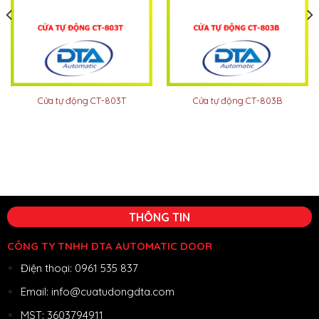
Cửa tự động CT-803T
Cửa tự động CT-803B
THÔNG TIN
CÔNG TY TNHH DTA AUTOMATIC DOOR
Điện thoại: 0961 535 837
Email: info@cuatudongdta.com
MST: 3603794911