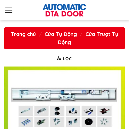
S
k
i
p
t
Trang chủ
/
Cửa Tự Động
/
Cửa Trượt Tự
o
Động
c
o
n
LỌC
t
e
n
t