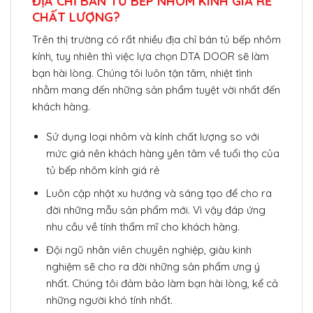
ĐỊA CHỈ BÁN TỦ BẾP NHÔM KÍNH GIÁ RẺ
CHẤT LƯỢNG?
Trên thị trường có rất nhiều địa chỉ bán tủ bếp nhôm
kính, tuy nhiên thì việc lựa chọn DTA DOOR sẽ làm
bạn hài lòng. Chúng tôi luôn tận tâm, nhiệt tình
nhằm mang đến những sản phẩm tuyệt vời nhất đến
khách hàng.
Sử dụng loại nhôm và kính chất lượng so với
mức giá nên khách hàng yên tâm về tuổi thọ của
tủ bếp nhôm kính giá rẻ
Luôn cập nhật xu hướng và sáng tạo để cho ra
đời những mẫu sản phẩm mới. Vì vậy đáp ứng
nhu cầu về tính thẩm mĩ cho khách hàng.
Đội ngũ nhân viên chuyên nghiệp, giàu kinh
nghiệm sẽ cho ra đời những sản phẩm ưng ý
nhất. Chúng tôi đảm bảo làm bạn hài lòng, kể cả
những người khó tính nhất.