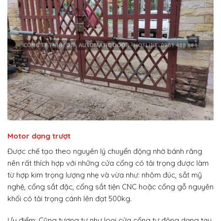
Motor dạng trượt
Được chế tạo theo nguyên lý chuyển động nhờ bánh răng
nên rất thích hợp với những cửa cổng có tải trọng được làm
từ hợp kim trọng lượng nhẹ và vừa như: nhôm đúc, sắt mỹ
nghệ, cổng sắt đặc, cổng sắt tiện CNC hoặc cổng gỗ nguyên
khối có tải trọng cánh lên đạt 500kg.
Ưu điểm: Cũng tương tự như loại cửa cổng tự động dạng tay