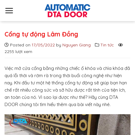
S
k
i
p
t
Cổng tự động Lâm Đồng
o
Posted on
17/05/2022
by
Nguyen Giang
Tin tức
c
2255 lượt xem
o
n
t
Việc mở cửa cổng bằng những chiếc ổ khóa và chìa khóa đã
e
quá lỗi thời và rờm rà trong thời buổi công nghệ như hiện
n
nay. Khi đầu tư một hệ thống cổng tự động sẽ giúp bạn hạn
t
chế rất nhiều công sức và sỡ hữu được rất tính của tiện ích,
an toàn của nó. Vì sao lại được như thế? Hãy cùng DTA
DOOR chúng tôi tìm hiểu thêm qua bài viết này nhé.