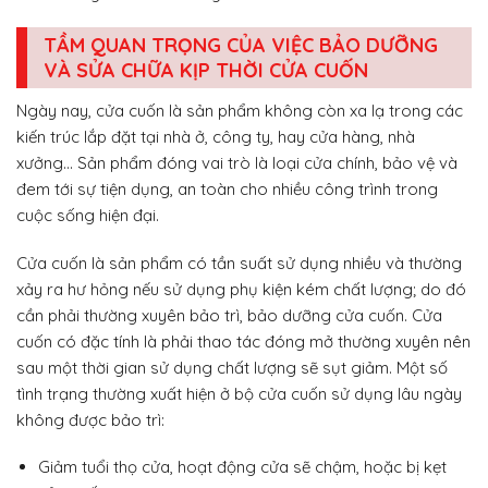
TẦM QUAN TRỌNG CỦA VIỆC BẢO DƯỠNG
VÀ SỬA CHỮA KỊP THỜI CỬA CUỐN
Ngày nay, cửa cuốn là sản phẩm không còn xa lạ trong các
kiến trúc lắp đặt tại nhà ở, công ty, hay cửa hàng, nhà
xưởng… Sản phẩm đóng vai trò là loại cửa chính, bảo vệ và
đem tới sự tiện dụng, an toàn cho nhiều công trình trong
cuộc sống hiện đại.
Cửa cuốn là sản phẩm có tần suất sử dụng nhiều và thường
xảy ra hư hỏng nếu sử dụng phụ kiện kém chất lượng; do đó
cần phải thường xuyên bảo trì, bảo dưỡng cửa cuốn. Cửa
cuốn có đặc tính là phải thao tác đóng mở thường xuyên nên
sau một thời gian sử dụng chất lượng sẽ sụt giảm. Một số
tình trạng thường xuất hiện ở bộ cửa cuốn sử dụng lâu ngày
không được bảo trì:
Giảm tuổi thọ cửa, hoạt động cửa sẽ chậm, hoặc bị kẹt