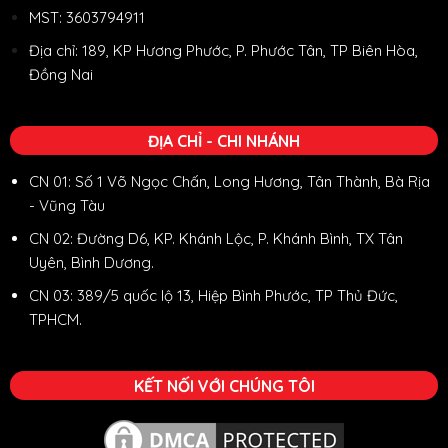
MST: 3603794911
Địa chỉ: 189, KP Hương Phước, P. Phước Tân, TP Biên Hòa,
Đồng Nai
ĐỊA CHỈ - CHI NHÁNH
CN 01: Số 1 Võ Ngọc Chấn, Long Hương, Tân Thành, Bà Rịa
- Vũng Tàu
CN 02: Đường D6, KP. Khánh Lộc, P. Khánh Bình, TX Tân
Uyên, Bình Dương.
CN 03: 389/5 quốc lộ 13, Hiệp Bình Phước, TP Thủ Đức,
TPHCM.
KẾT NỐI VỚI CHÚNG TÔI