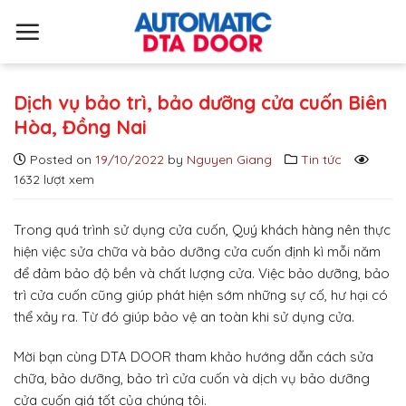
S
k
i
p
t
Dịch vụ bảo trì, bảo dưỡng cửa cuốn Biên
o
Hòa, Đồng Nai
c
Posted on
19/10/2022
by
Nguyen Giang
Tin tức
o
1632 lượt xem
n
t
e
Trong quá trình sử dụng cửa cuốn, Quý khách hàng nên thực
n
hiện việc sửa chữa và bảo dưỡng cửa cuốn định kì mỗi năm
t
để đảm bảo độ bền và chất lượng cửa. Việc bảo dưỡng, bảo
trì cửa cuốn cũng giúp phát hiện sớm những sự cố, hư hại có
thể xảy ra. Từ đó giúp bảo vệ an toàn khi sử dụng cửa.
Mời bạn cùng DTA DOOR tham khảo hướng dẫn cách sửa
chữa, bảo dưỡng, bảo trì cửa cuốn và dịch vụ bảo dưỡng
cửa cuốn giá tốt của chúng tôi.