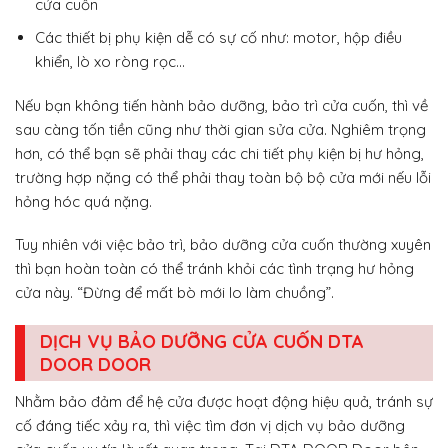
cửa cuốn
Các thiết bị phụ kiện dễ có sự cố như: motor, hộp điều
khiển, lò xo ròng rọc…
Nếu bạn không tiến hành bảo dưỡng, bảo trì cửa cuốn, thì về
sau càng tốn tiền cũng như thời gian sửa cửa. Nghiêm trọng
hơn, có thể bạn sẽ phải thay các chi tiết phụ kiện bị hư hỏng,
trường hợp nặng có thể phải thay toàn bộ bộ cửa mới nếu lỗi
hỏng hóc quá nặng.
Tuy nhiên với việc bảo trì, bảo dưỡng cửa cuốn thường xuyên
thì bạn hoàn toàn có thể tránh khỏi các tình trạng hư hỏng
cửa này. “Đừng để mất bò mới lo làm chuồng”.
DỊCH VỤ BẢO DƯỠNG CỬA CUỐN DTA
DOOR DOOR
Nhằm bảo đảm để hệ cửa được hoạt động hiệu quả, tránh sự
cố đáng tiếc xảy ra, thì việc tìm đơn vị dịch vụ bảo dưỡng