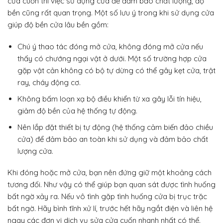
cửa cuốn thì việc sử dụng cửa để đảm bảo chất lượng, độ
bền cũng rất quan trọng. Một số lưu ý trong khi sử dụng cửa
giúp độ bền cửa lâu bền gồm:
Chú ý thao tác đóng mở cửa, không đóng mở cửa nếu
thấy có chướng ngại vật ở dưới. Một số trường hợp cửa
gặp vật cản không có bộ tự dừng có thể gây kẹt cửa, trật
ray, cháy động cơ.
Không bấm loạn xạ bộ điều khiển từ xa gây lỗi tín hiệu,
giảm độ bền của hệ thống tự động.
Nên lắp đặt thiết bị tự động (hệ thống cảm biến đảo chiều
cửa) để đảm bảo an toàn khi sử dụng và đảm bảo chất
lượng cửa.
Khi đóng hoặc mở cửa, bạn nên đứng giữ một khoảng cách
tương đối. Như vậy có thể giúp bạn quan sát được tình huống
bất ngờ xảy ra. Nếu vô tình gặp tình huống cửa bị trục trặc
bất ngờ. Hãy bình tĩnh xử lí, trước hết hãy ngắt điện và liên hệ
ngay các đơn vị dịch vụ sửa cửa cuốn nhanh nhất có thể.