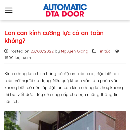
S
k
i
p
t
Lan can kính cường lực có an toàn
o
không?
c
Posted on
23/09/2022
by
Nguyen Giang
Tin tức
o
1500 lượt xem
n
t
e
Kính cường lực chính hãng có độ an toàn cao, đặc biệt an
n
toàn với người sử dụng. Nếu quý khách vẫn còn phân vân
t
không biết có nên lắp đặt lan can kính cường lực hay không
thì bài viết dưới đây sẽ cung cấp cho bạn những thông tin
hữu ích.