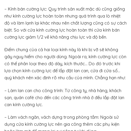
– Kính bán cường lực: Quy trình sản xuất mặc dù cũng giống
như kính cường lực hoàn toàn nhưng quá trình qua lò nhiệt
độ và làm lạnh lại khác nhau nên chất lượng cũng có sự cách
biệt. So với cửa kính cường lực hoàn toàn thì cửa kính bán
cường lực giảm 1/2 về khả năng chịu lực và độ bền.
Điểm chung của cả hai loại kính này là khi bị vỡ sẽ không
gây nguy hiểm cho người dùng. Ngoài ra, kính cường lực còn
có thể phân loại theo độ dày, kích thước… Do đó trước khi
lựa chọn kính cường lực để lắp đặt lan can, cửa đi cửa sổ…
quý khách nên xác định rõ nhu cầu của mình. Chẳng hạn như:
– Làm lan can cho công trình: Từ công ty, nhà hàng, khách
sạn, quán café cho đến các công trình nhà ở đều lắp đặt lan
can kính cường lực.
– Làm vách ngăn, vách dựng trong phòng tắm: Ngoài sử
dụng cửa kính cường lực nên gia công thêm các phụ kiện