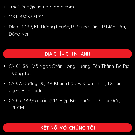
Email: info@cuatudongdta.com
MST: 3603794911
Địa chỉ: 189, KP Hương Phước, P. Phước Tân, TP Biên Hòa,
Đồng Nai
ĐỊA CHỈ - CHI NHÁNH
CN 01: Số 1 Võ Ngọc Chấn, Long Hương, Tân Thành, Bà Rịa
- Vũng Tàu
CN 02: Đường D6, KP. Khánh Lộc, P. Khánh Bình, TX Tân
Uyên, Bình Dương.
CN 03: 389/5 quốc lộ 13, Hiệp Bình Phước, TP Thủ Đức,
TPHCM.
KẾT NỐI VỚI CHÚNG TÔI