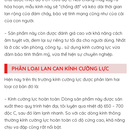
hỏa hoạn, mẫu kính này sẽ “chống đỡ” và kéo dài thời gian
lan rộng của đám cháy, bảo vệ tính mạng cũng như của cải
của con người.
– Sản phẩm này còn được đánh giá cao với khả năng cách
âm tuyệt vời, đem lại sự riêng tư tối đa cho người dùng. Nhất
là ở các văn phòng, công ty… sử dụng kính cường lực vừa
đảm bảo tính thẩm mỹ, vừa thể hiện sự chuyên nghiệp.
PHÂN LOẠI LAN CAN KÍNH CƯỜNG LỰC
Hiện nay trên thị trường kính cường lực được phân làm hai
loại cơ bản đó là:
– Kính cường lực hoàn toàn: Dòng sản phẩm này được sản
xuất theo quy trình hiện đại, tôi luyện qua nhiệt độ 650 – 700
độc C, sau đó làm lạnh nhanh. So với các dòng kính thông
thường kính cường lực hoàn toàn có độ cứng cao, khả năng
chịu va đập cũng rất nổi bật.