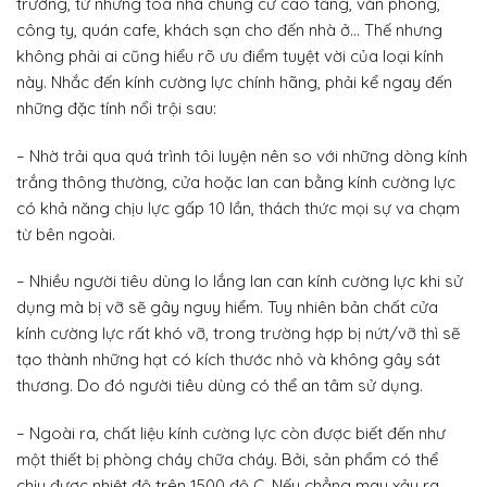
trường, từ những tòa nhà chung cư cao tầng, văn phòng,
công ty, quán cafe, khách sạn cho đến nhà ở… Thế nhưng
không phải ai cũng hiểu rõ ưu điểm tuyệt vời của loại kính
này. Nhắc đến kính cường lực chính hãng, phải kể ngay đến
những đặc tính nổi trội sau:
– Nhờ trải qua quá trình tôi luyện nên so với những dòng kính
trắng thông thường, cửa hoặc lan can bằng kính cường lực
có khả năng chịu lực gấp 10 lần, thách thức mọi sự va chạm
từ bên ngoài.
– Nhiều người tiêu dùng lo lắng lan can kính cường lực khi sử
dụng mà bị vỡ sẽ gây nguy hiểm. Tuy nhiên bản chất cửa
kính cường lực rất khó vỡ, trong trường hợp bị nứt/vỡ thì sẽ
tạo thành những hạt có kích thước nhỏ và không gây sát
thương. Do đó người tiêu dùng có thể an tâm sử dụng.
– Ngoài ra, chất liệu kính cường lực còn được biết đến như
một thiết bị phòng cháy chữa cháy. Bởi, sản phẩm có thể
chịu được nhiệt độ trên 1500 độ C. Nếu chẳng may xảy ra