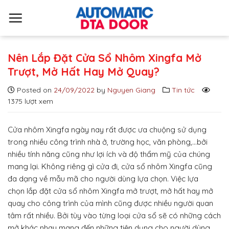
S
k
i
p
t
Nên Lắp Đặt Cửa Sổ Nhôm Xingfa Mở
o
Trượt, Mở Hất Hay Mở Quay?
c
Posted on
24/09/2022
by
Nguyen Giang
Tin tức
o
1375 lượt xem
n
t
e
Cửa nhôm Xingfa ngày nay rất được ưa chuộng sử dụng
n
trong nhiều công trình nhà ở, trường học, văn phòng,…bởi
t
nhiều tính năng cũng như lợi ích và độ thẩm mỹ của chúng
mang lại. Không riêng gì cửa đi, cửa sổ nhôm Xingfa cũng
đa dạng về mẫu mã cho người dùng lựa chọn. Việc lựa
chọn lắp đặt cửa sổ nhôm Xingfa mở trượt, mở hất hay mở
quay cho công trình của mình cũng được nhiều người quan
tâm rất nhiều. Bởi tùy vào từng loại cửa sổ sẽ có những cách
mở khác nhau mang đến những tiện dụng cho người dùng