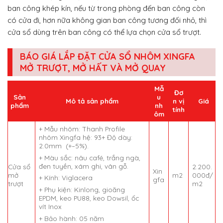
ban công khép kín, nếu từ trong phòng đến ban công còn
có cửa đi, hơn nữa không gian ban công tương đối nhỏ, thì
cửa sổ dùng trên ban công có thể lựa chọn cửa sổ trượt.
BÁO GIÁ LẮP ĐẶT CỬA SỔ NHÔM XINGFA
MỞ TRƯỢT, MỞ HẤT VÀ MỞ QUAY
Mẫ
Đơ
Sản
u
Mô tả sản phẩm
n vị
Giá
phẩm
nh
tính
ôm
+ Mẫu nhôm: Thanh Profile
nhôm Xingfa hệ: 93+ Độ dày:
2.0mm (+–5%).
+ Màu sắc: nâu café, trắng ngà,
đen tuyền, xám ghi, vân gỗ.
Cửa sổ
2.200.
Xin
mở
m2
000đ/
+ Kính: Viglacera
gfa
trượt
m2
+ Phụ kiện: Kinlong, gioăng
EPDM, keo PU88, keo Dowsil, ốc
vít Inox
+ Bảo hành: 05 năm