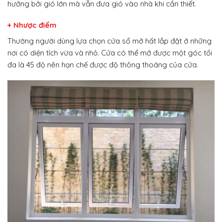
hưởng bởi gió lớn mà vẫn đưa gió vào nhà khi cần thiết.
+ Nhược điểm
Thường người dùng lựa chọn cửa sổ mở hất lắp đặt ở những
nơi có diện tích vừa và nhỏ. Cửa có thể mở được một góc tối
đa là 45 độ nên hạn chế được độ thông thoáng của cửa.