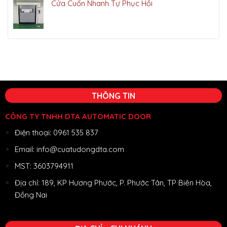
Cửa Cuốn Nhanh Tự Phục Hồi
THÔNG TIN
CÔNG TY TNHH DTA AUTOMATIC DOOR
Điện thoại: 0961 535 837
Email: info@cuatudongdta.com
MST: 3603794911
Địa chỉ: 189, KP Hương Phước, P. Phước Tân, TP Biên Hòa,
Đồng Nai