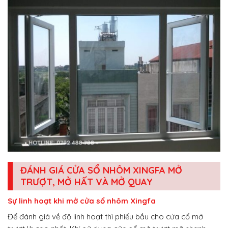
ĐÁNH GIÁ CỬA SỔ NHÔM XINGFA MỞ
TRƯỢT, MỞ HẤT VÀ MỞ QUAY
Sự linh hoạt khi mở cửa sổ nhôm Xingfa
Để đánh giá về độ linh hoạt thì phiếu bầu cho cửa cổ mở