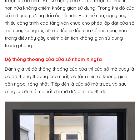
trượt là cao nhất. Khi sử dụng cửa sổ mở trượt mở nhanh,
hơn nữa không chiếm không gian sử dụng. Trong khi đó cửa
sổ mở quay tương đối rắc rối hơn. Hơn thế nữa, ngày nay
nhiều công trình cao tầng vẫn chưa cho phép lắp đặt cửa sổ
mở quay ra ngoài, nếu có lắp sẽ lắp cửa sổ mở quay vào
trong điều này gây chiếm diện tích không gian sử dụng
trong phòng.
Độ thông thoáng của cửa sổ nhôm Xingfa
Đánh giá về độ thông thoáng của cửa thì cửa sổ mở quay là
có độ thông thoáng cao nhất, có tầm nhìn ra không gian
bên ngoài rộng nhất. Tiếp đến là cửa sổ mở trượt, và sau
cùng là cửa sổ mở hất chỉ mở được tối đa 45 độ.