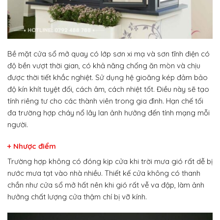
Bề mặt cửa sổ mở quay có lớp sơn xi mạ và sơn tĩnh điện có
độ bền vượt thời gian, có khả năng chống ăn mòn và chịu
được thời tiết khắc nghiệt. Sử dụng hệ gioăng kép đảm bảo
độ kín khít tuyệt đối, cách âm, cách nhiệt tốt. Điều này sẽ tạo
tính riêng tư cho các thành viên trong gia đình. Hạn chế tối
đa trường hợp cháy nổ lây lan ảnh hưởng đến tính mạng mỗi
người.
+ Nhược điểm
Trường hợp không có đóng kịp cửa khi trời mưa gió rất dễ bị
nước mưa tạt vào nhà nhiều. Thiết kế cửa không có thanh
chắn như cửa sổ mở hất nên khi gió rất vễ va đập, làm ảnh
hưởng chất lượng cửa thậm chí bị vỡ kính.