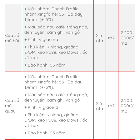
+ Mẫu nhôm: Thanh Profile
nhôm Xingfa hệ: 55+ Độ dày:
1.4mm (+–5%).
+ Màu sắc: nâu café, trắng ngà,
đen tuyền, xám ghi, vân gỗ.
2.200.
Cửa sổ
Xin
m2
000đ/
+ Kính: Viglacera
mở hất
gfa
m2
+ Phụ kiện: Kinlong, gioăng
EPDM, keo PU88, keo Dowsil, ốc
vít Inox
+ Bảo hành: 05 năm
+ Mẫu nhôm: Thanh Profile
nhôm Xingfa hệ: 55+ Độ dày:
1.4mm (+–5%).
+ Màu sắc: nâu café, trắng ngà,
đen tuyền, xám ghi, vân gỗ.
Cửa sổ
2.200.
Xin
mở
m2
000đ/
+ Kính: Viglacera
gfa
quay
m2
+ Phụ kiện: Kinlong, gioăng
EPDM, keo PU88, keo Dowsil, ốc
vít Inox
+ Bảo hành: 05 năm