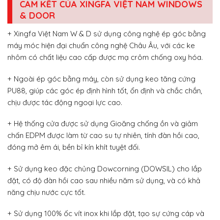
CAM KẾT CỦA XINGFA VIỆT NAM WINDOWS
& DOOR
+ Xingfa Việt Nam W & D sử dụng công nghệ ép góc bằng
máy móc hiện đại chuẩn công nghệ Châu Âu, với các ke
nhôm có chất liệu cao cấp được mạ crôm chống oxy hóa.
+ Ngoài ép góc bằng máy, còn sử dụng keo tăng cứng
PU88, giúp các góc ép định hình tốt, ổn định và chắc chắn,
chịu được tác động ngoại lực cao.
+ Hệ thống cửa được sử dụng Gioăng chống ồn và giảm
chấn EDPM được làm từ cao su tự nhiên, tính đàn hồi cao,
đóng mở êm ái, bền bỉ kín khít tuyệt đối.
+ Sử dụng keo đặc chủng Dowcorning (DOWSIL) cho lắp
đặt, có độ đàn hồi cao sau nhiều năm sử dụng, và có khả
năng chịu nước cực tốt.
+ Sử dụng 100% ốc vít inox khi lắp đặt, tạo sự cứng cáp và