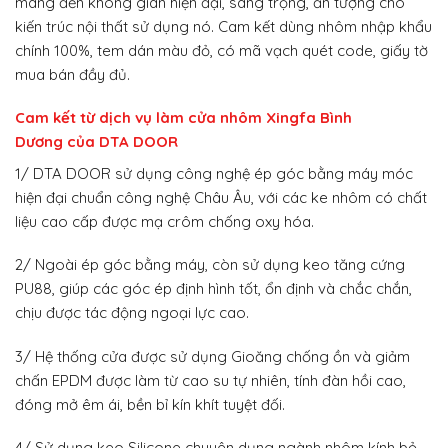
mang đến không gian hiện đại, sang trọng, ấn tượng cho
kiến trúc nội thất sử dụng nó. Cam kết dùng nhôm nhập khẩu
chính 100%, tem dán màu đỏ, có mã vạch quét code, giấy tờ
mua bán đầy đủ.
Cam kết từ dịch vụ làm cửa nhôm Xingfa Bình
Dương của DTA DOOR
1/ DTA DOOR sử dụng công nghệ ép góc bằng máy móc
hiện đại chuẩn công nghệ Châu Âu, với các ke nhôm có chất
liệu cao cấp được mạ crôm chống oxy hóa.
2/ Ngoài ép góc bằng máy, còn sử dụng keo tăng cứng
PU88, giúp các góc ép định hình tốt, ổn định và chắc chắn,
chịu được tác động ngoại lực cao.
3/ Hệ thống cửa được sử dụng Gioăng chống ồn và giảm
chấn EPDM được làm từ cao su tự nhiên, tính đàn hồi cao,
đóng mở êm ái, bền bỉ kín khít tuyệt đối.
4/ Sử dụng keo Silicone chuyên dụng ngành nhôm kính bỏ