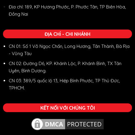
Địa chỉ: 189, KP Hương Phước, P. Phước Tân, TP Biên Hòa,
Đồng Nai
ĐỊA CHỈ - CHI NHÁNH
CN 01: Số 1 Võ Ngọc Chấn, Long Hương, Tân Thành, Bà Rịa
- Vũng Tàu
CN 02: Đường D6, KP. Khánh Lộc, P. Khánh Bình, TX Tân
Uyên, Bình Dương.
CN 03: 389/5 quốc lộ 13, Hiệp Bình Phước, TP Thủ Đức,
TPHCM.
KẾT NỐI VỚI CHÚNG TÔI