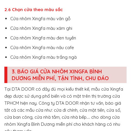
2.6 Chọn cửa theo màu sắc
Cửa nhôm Xingfa màu vân gỗ
Cửa nhôm Xingfa màu xám ghi
Cửa nhôm Xingfa màu đen tuyền
Cửa nhôm Xingfa màu nâu cafe
Cửa nhôm Xingfa màu trắng ngà
3. BÁO GIÁ CỬA NHÔM XINGFA BÌNH
DƯƠNG MIỄN PHÍ, TẬN TÌNH, CHU ĐÁO
Tại DTA DOOR có đầy đủ mọi kiểu thiết kế, mẫu cửa Xingfa
đẹp được sử dụng phổ biến và có mặt trên thị trường cửa
TPHCM hiện nay. Công ty DTA DOOR nhận tư vấn, báo giá
tất cả các mẫu cửa như: cửa đi chính, cửa mặt tiền, cửa sổ,
cửa ban công, cửa nhà tắm, cửa nhà bếp…. cho dòng cửa
nhôm Xingfa Bình Dương miễn phí cho khách hàng có nhu