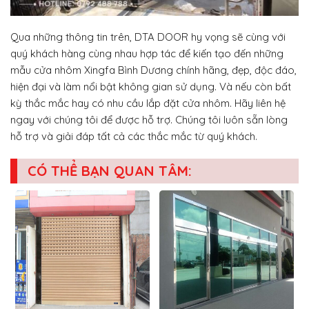
Qua những thông tin trên, DTA DOOR hy vọng sẽ cùng với
quý khách hàng cùng nhau hợp tác để kiến tạo đến những
mẫu cửa nhôm Xingfa Bình Dương chính hãng, đẹp, độc đáo,
hiện đại và làm nổi bật không gian sử dụng. Và nếu còn bất
kỳ thắc mắc hay có nhu cầu lắp đặt cửa nhôm. Hãy liên hệ
ngay với chúng tôi để được hỗ trợ. Chúng tôi luôn sẵn lòng
hỗ trợ và giải đáp tất cả các thắc mắc từ quý khách.
CÓ THỂ BẠN QUAN TÂM: