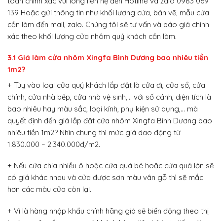
toán chính xác vui lòng liên hệ đến Hotline và zalo 0983 069
139 Hoặc gửi thông tin như khối lượng cửa, bản vẽ, mẫu cửa
cần làm đến mail, zalo. Chúng tôi sẽ tư vấn và báo giá chính
xác theo khối lượng cửa nhôm quý khách cần làm.
3.1 Giá làm cửa nhôm Xingfa Bình Dương bao nhiêu tiền
1m2?
+ Tùy vào loại cửa quý khách lắp đặt là cửa đi, cửa sổ, cửa
chính, cửa nhà bếp, cửa nhà vệ sinh,… với số cánh, diện tích là
bao nhiêu hay màu sắc, loại kính, phụ kiện sử dụng,… mà
quyết định đến giá lắp đặt cửa nhôm Xingfa Bình Dương bao
nhiêu tiền 1m2? Nhìn chung thì mức giá dao động từ
1.830.000 – 2.340.000đ/m2.
+ Nếu cửa chia nhiều ô hoặc cửa quá bé hoặc cửa quá lớn sẽ
có giá khác nhau và cửa được sơn màu vân gỗ thì sẽ mắc
hơn các màu cửa còn lại.
+ Vì là hàng nhập khẩu chính hãng giá sẽ biến động theo thị