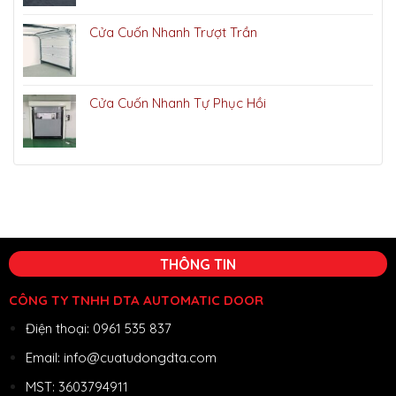
Cửa Cuốn Nhanh Trượt Trần
Cửa Cuốn Nhanh Tự Phục Hồi
THÔNG TIN
CÔNG TY TNHH DTA AUTOMATIC DOOR
Điện thoại: 0961 535 837
Email: info@cuatudongdta.com
MST: 3603794911