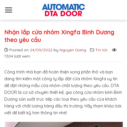
S
k
i
p
t
Nhận lắp cửa nhôm Xingfa Bình Dương
o
theo yêu cầu
c
Posted on
24/09/2022
by
Nguyen Giang
Tin tức
o
1304 lượt xem
n
t
e
Công trình nhà bạn đã hoàn thiện xong phần thô và bạn
n
đang tìm kiếm một công ty lắp đặt cửa nhôm Xingfa uy tín
t
để đặt những mẫu cửa nhôm chất lượng theo yêu cầu. DTA
DOOR là cơ sở chuyên thiết kế, gia công cửa nhôm kính Bình
Dương sản xuất trực tiếp các loại theo yêu cầu của khách
hàng với chất lượng hàng đầu thị trường. Hãy tham khảo bài
viết để biết kỹ hơn thông tin nhé!