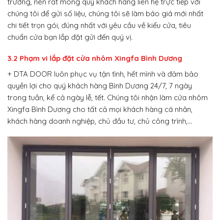
trường, nên rất mong quý khách hàng liên hệ trực tiếp với
chúng tôi để gửi số liệu, chúng tôi sẽ làm báo giá mới nhất
chi tiết trọn gói, đúng nhất với yêu cầu về kiểu cửa, tiêu
chuẩn cửa bạn lắp đặt gửi đến quý vị.
3.2 Phạm vi lắp đặt cửa nhôm Xingfa Bình Dương
+ DTA DOOR luôn phục vụ tận tình, hết mình và đảm bảo
quyền lợi cho quý khách hàng Bình Dương 24/7, 7 ngày
trong tuần, kể cả ngày lễ, tết. Chúng tôi nhận làm cửa nhôm
Xingfa Bình Dương cho tất cả mọi khách hàng cá nhân,
khách hàng doanh nghiệp, chủ đầu tư, chủ công trình,…