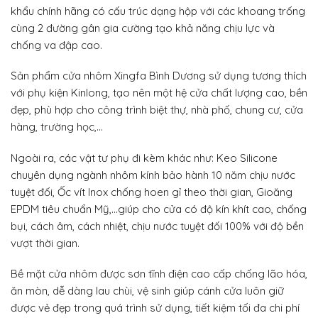
khẩu chính hãng có cấu trúc dạng hộp với các khoang trống
cùng 2 đường gân gia cường tạo khả năng chịu lực và
chống va đập cao.
Sản phẩm cửa nhôm Xingfa Bình Dương sử dụng tương thích
với phụ kiện Kinlong, tạo nên một hệ cửa chất lượng cao, bền
đẹp, phù hợp cho công trình biệt thự, nhà phố, chung cư, cửa
hàng, trường học,…
Ngoài ra, các vật tư phụ đi kèm khác như: Keo Silicone
chuyên dụng ngành nhôm kính bảo hành 10 năm chịu nước
tuyệt đối, Ốc vít Inox chống hoen gỉ theo thời gian, Gioăng
EPDM tiêu chuẩn Mỹ,…giúp cho cửa có độ kín khít cao, chống
bụi, cách âm, cách nhiệt, chịu nước tuyệt đối 100% với độ bền
vượt thời gian.
Bề mặt cửa nhôm được sơn tĩnh điện cao cấp chống lão hóa,
ăn mòn, dễ dàng lau chùi, vệ sinh giúp cánh cửa luôn giữ
được vẻ đẹp trong quá trình sử dụng, tiết kiệm tối đa chi phí