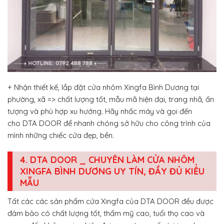
+ Nhận thiết kế, lắp đặt cửa nhôm Xingfa Bình Dương tại
phường, xã => chất lượng tốt, mẫu mã hiện đại, trang nhã, ấn
tượng và phù hợp xu hướng. Hãy nhấc máy và gọi đến
cho DTA DOOR để nhanh chóng sở hữu cho công trình của
mình những chiếc cửa đẹp, bền.
4. DTA DOOR _ CHUYÊN LÀM CỬA NHÔM
XINGFA BÌNH DƯƠNG UY TÍN, ĐẦY ĐỦ KIỂU
MẪU
Tất các các sản phẩm cửa Xingfa của DTA DOOR đều được
đảm bảo có chất lượng tốt, thẩm mỹ cao, tuổi thọ cao và