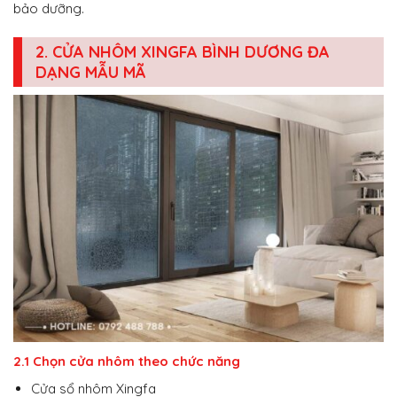
bảo dưỡng.
2. CỬA NHÔM XINGFA BÌNH DƯƠNG ĐA
DẠNG MẪU MÃ
2.1 Chọn cửa nhôm theo chức năng
Cửa sổ nhôm Xingfa