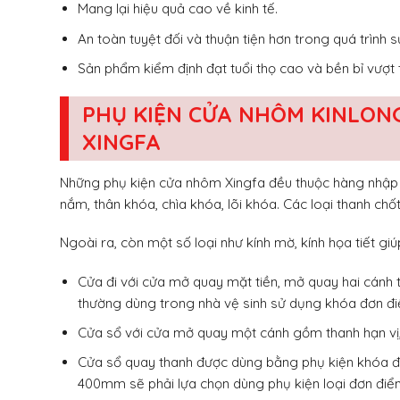
Mang lại hiệu quả cao về kinh tế.
An toàn tuyệt đối và thuận tiện hơn trong quá trình 
Sản phẩm kiểm định đạt tuổi thọ cao và bền bỉ vượt t
PHỤ KIỆN CỬA NHÔM KINLON
XINGFA
Những phụ kiện cửa nhôm Xingfa đều thuộc hàng nhập 
nắm, thân khóa, chìa khóa, lõi khóa. Các loại thanh ch
Ngoài ra, còn một số loại như kính mờ, kính họa tiết giú
Cửa đi với cửa mở quay mặt tiền, mở quay hai cánh 
thường dùng trong nhà vệ sinh sử dụng khóa đơn đ
Cửa sổ với cửa mở quay một cánh gồm thanh hạn vị, 
Cửa sổ quay thanh được dùng bằng phụ kiện khóa đa
400mm sẽ phải lựa chọn dùng phụ kiện loại đơn điể