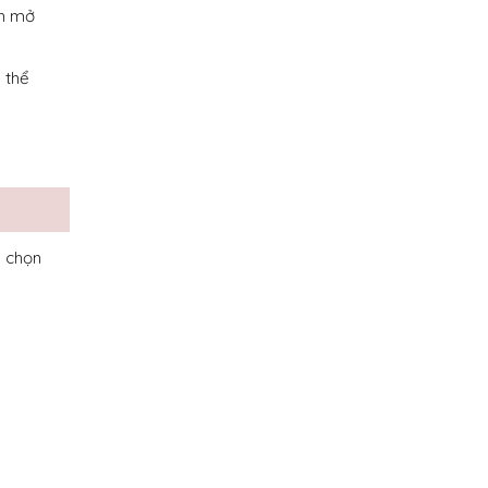
nh mở
 thể
a chọn