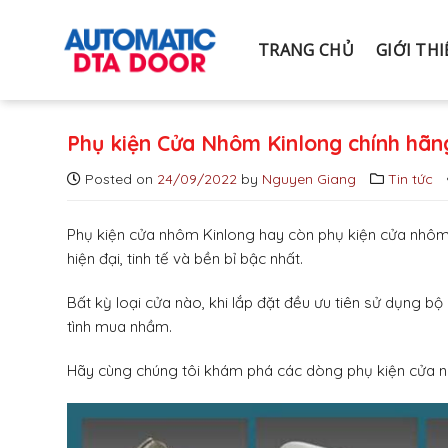
S
k
TRANG CHỦ
GIỚI TH
i
p
t
o
Phụ kiện Cửa Nhôm Kinlong chính hãn
c
o
Posted on
24/09/2022
by
Nguyen Giang
Tin tức
n
t
Phụ kiện cửa nhôm Kinlong hay còn phụ kiện cửa nhôm 
e
hiện đại, tinh tế và bền bỉ bậc nhất.
n
t
Bất kỳ loại cửa nào, khi lắp đặt đều ưu tiên sử dụng bộ
tình mua nhầm.
Hãy cùng chúng tôi khám phá các dòng phụ kiện cửa nh