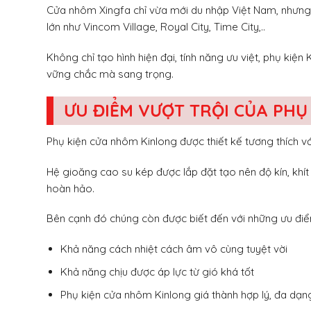
Cửa nhôm Xingfa chỉ vừa mới du nhập Việt Nam, nhưng 
lớn như Vincom Village, Royal City, Time City,..
Không chỉ tạo hình hiện đại, tính năng ưu việt, phụ kiện
vững chắc mà sang trọng.
ƯU ĐIỂM VƯỢT TRỘI CỦA PHỤ
Phụ kiện cửa nhôm Kinlong được thiết kế tương thích vớ
Hệ gioăng cao su kép được lắp đặt tạo nên độ kín, khí
hoàn hảo.
Bên cạnh đó chúng còn được biết đến với những ưu điểm
Khả năng cách nhiệt cách âm vô cùng tuyệt vời
Khả năng chịu được áp lực từ gió khá tốt
Phụ kiện cửa nhôm Kinlong giá thành hợp lý, đa dạng