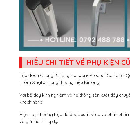
HIỂU CHI TIẾT VỀ PHỤ KIỆN 
Tập đoàn Guang Kinlong Harware Product Co.ltd tại Qu
nhôm Xingfa mang thương hiệu Kinlong.
Với bề dày kinh nghiệm và hệ thống sản xuất dây chuyền
khách hàng.
Hiện nay, thương hiệu đã được xuất khẩu và phân phối r
và giá thành hợp lý.