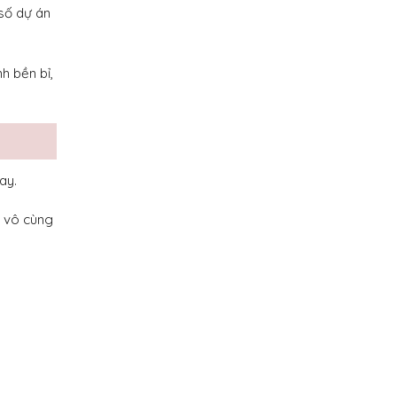
số dự án
h bền bỉ,
ay.
n vô cùng