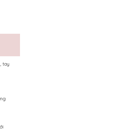
, tay
òng
ới