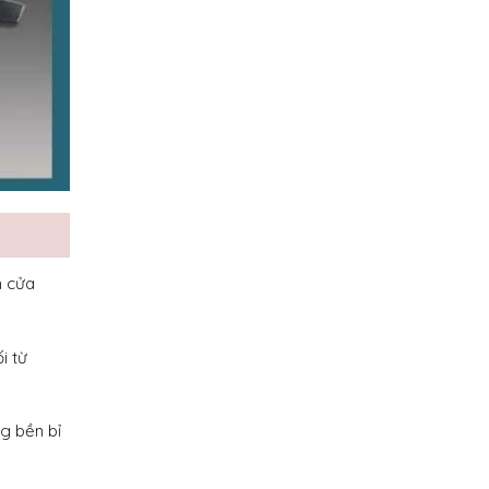
n cửa
i từ
g bền bỉ