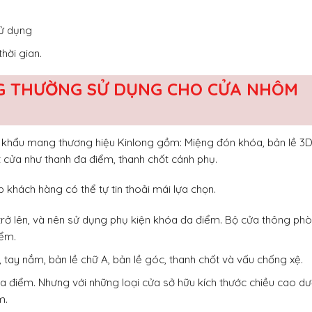
sử dụng
hời gian.
G THƯỜNG SỬ DỤNG CHO CỬA NHÔM
khẩu mang thương hiệu Kinlong gồm: Miệng đón khóa, bản lề 3D
ốt cửa như thanh đa điểm, thanh chốt cánh phụ.
p khách hàng có thể tự tin thoải mái lựa chọn.
trở lên, và nên sử dụng phụ kiện khóa đa điểm. Bộ cửa thông ph
iểm.
tay nắm, bản lề chữ A, bản lề góc, thanh chốt và vấu chống xệ.
 điểm. Nhưng với những loại cửa sở hữu kích thước chiều cao dư
m.