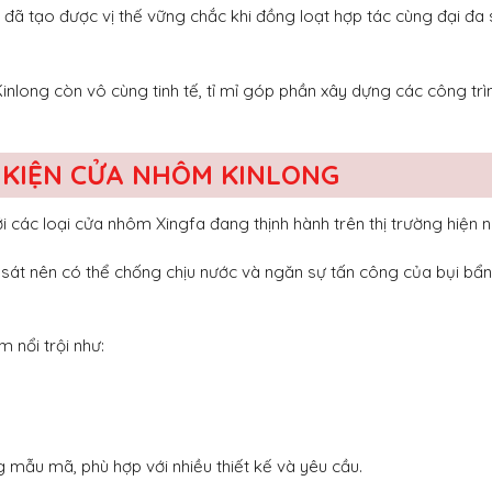
đã tạo được vị thế vững chắc khi đồng loạt hợp tác cùng đại đa 
 Kinlong còn vô cùng tinh tế, tỉ mỉ góp phần xây dựng các công trìn
 KIỆN CỬA NHÔM KINLONG
i các loại cửa nhôm Xingfa đang thịnh hành trên thị trường hiện n
t sát nên có thể chống chịu nước và ngăn sự tấn công của bụi bẩ
 nổi trội như:
 mẫu mã, phù hợp với nhiều thiết kế và yêu cầu.