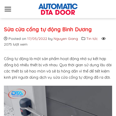
S
k
i
p
t
Sửa cửa cổng tự động Bình Dương
o
Posted on
17/05/2022
by
Nguyen Giang
Tin tức
c
2075 lượt xem
o
n
t
Cổng tự động là một sản phẩm hoạt động nhờ sự kết hợp
e
đồng bộ nhiều thiết bị với nhau. Qua thời gian sử dụng lâu dài
n
các thiết bị sẽ hao mòn và sẽ bị hỏng dần vì thể để tiết kiệm
t
kinh phí người dùng dịch vụ sửa cửa cổng tự động đã ra đời.