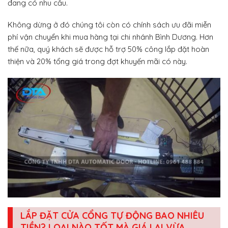
đang có nhu cầu.
Không dừng ở đó chúng tôi còn có chính sách ưu đãi miễn
phí vận chuyển khi mua hàng tại chi nhánh Bình Dương. Hơn
thế nữa, quý khách sẽ được hỗ trợ 50% công lắp đặt hoàn
thiện và 20% tổng giá trong đợt khuyến mãi có này.
LẮP ĐẶT CỬA CỔNG TỰ ĐỘNG BAO NHIÊU
TIỀN? LOẠI NÀO TỐT MÀ GIÁ LẠI VỪA