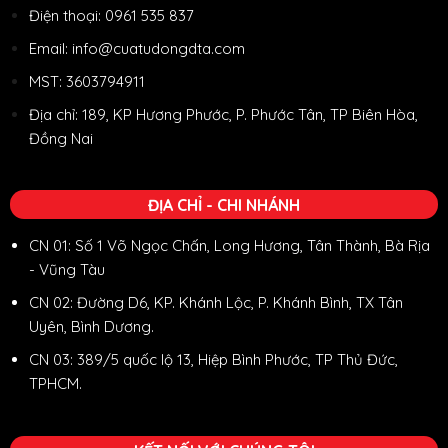
Điện thoại: 0961 535 837
Email: info@cuatudongdta.com
MST: 3603794911
Địa chỉ: 189, KP Hương Phước, P. Phước Tân, TP Biên Hòa,
Đồng Nai
ĐỊA CHỈ - CHI NHÁNH
CN 01: Số 1 Võ Ngọc Chấn, Long Hương, Tân Thành, Bà Rịa
- Vũng Tàu
CN 02: Đường D6, KP. Khánh Lộc, P. Khánh Bình, TX Tân
Uyên, Bình Dương.
CN 03: 389/5 quốc lộ 13, Hiệp Bình Phước, TP Thủ Đức,
TPHCM.