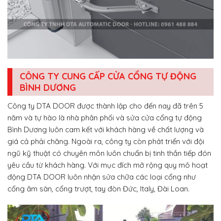
CÔNG TY CUNG CẤP CỬA CỔNG TỰ ĐỘNG
BÌNH DƯƠNG
Công ty DTA DOOR được thành lập cho đến nay đã trên 5
năm và tự hào là nhà phân phối và sửa cửa cổng tự động
Bình Dương luôn cam kết với khách hàng về chất lượng và
giá cả phải chăng. Ngoài ra, công ty còn phát triển với đội
ngũ kỹ thuật có chuyên môn luôn chuẩn bị tinh thần tiếp đón
yêu cầu từ khách hàng. Với mục đích mở rộng quy mô hoạt
động DTA DOOR luôn nhận sửa chữa các loại cổng như
cổng âm sàn, cổng trượt, tay đòn Đức, Italy, Đài Loan.