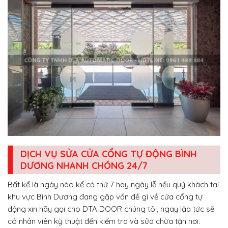
DỊCH VỤ SỬA CỬA CỔNG TỰ ĐỘNG BÌNH
DƯƠNG NHANH CHÓNG 24/7
Bất kể là ngày nào kể cả thứ 7 hay ngày lễ nếu quý khách tại
khu vực Bình Dương đang gặp vấn đề gì về cửa cổng tự
động xin hãy gọi cho DTA DOOR chúng tôi, ngay lập tức sẽ
có nhân viên kỹ thuật đến kiểm tra và sửa chữa tận nơi.