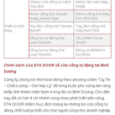
Motor cửa cổng tự cánh
Motor âm sàn Italy
tay đòn
Eagle
Motor cổng lùa Taiwan
Motor cổng lùa Italy
Husky Series Flyer
Fort 400-500
Thiết bị bán
Tay đòn cổng mở Taiwan
Tay đòn cổng mở
chạy
Mastiff
Italy Ram 300
Cổng lùa tự động Đài
TELCOMA ITALIA
Loan PL600H
24VDC
Cổng lùa tự động Đài
Động cơ BENINCA
Loan PSA500
DU.350N
Chính sách của DTA DOOR về cửa cổng tự động tại Bình
Dương
Công ty chúng tôi nhờ hoạt động theo phương châm “Uy Tín
– Chất Lượng – Giá Hợp Lý” đã từng bước phủ sóng lan rộng
khắp tỉnh thành miền Nam trong đó có Bình Dương. Cho đến
nay đã có hơn 4 chi nhánh cùng nhau phát triển bền vững,
DTA DOOR nhằm mục đích mang lại những bộ cửa cổng tự
động chất lượng nhất cho mọi người cũng như doanh nghiệp