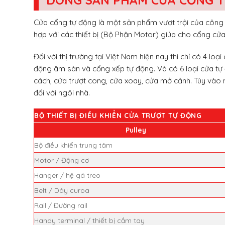
Cửa cổng tự động là một sản phẩm vượt trội của công n
hợp với các thiết bị (Bộ Phận Motor) giúp cho cổng cử
Đối với thị trường tại Việt Nam hiện nay thì chỉ có 4 lo
động âm sàn và cổng xếp tự động. Và có 6 loại cửa tự đ
cách, cửa trượt cong, cửa xoay, cửa mở cảnh. Tùy vào 
đối với ngôi nhà.
BỘ THIẾT BỊ ĐIỀU KHIỂN CỬA TRƯỢT TỰ ĐỘNG
Pulley
Bộ điều khiển trung tâm
Motor / Động cơ
Hanger / hệ gá treo
Belt / Dây curoa
Rail / Đường rail
Handy terminal / thiết bị cầm tay