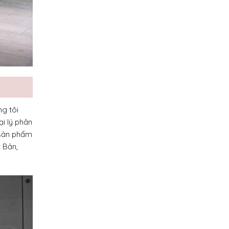
g tôi
ại lý phân
 sản phẩm
 Bản,