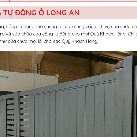
G TỰ ĐỘNG Ở LONG AN
ộng, cổng tự động mà chúng tôi còn cung cấp dịch vụ sửa chữa c
 trợ và sửa chữa cửa cổng tự động cho mọi Quý Khách Hàng. Chỉ c
 như sửa chữa mọi lỗi cho các Quý Khách Hàng.