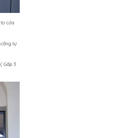
 từ cửa
 cổng tự
 ( Gấp 3