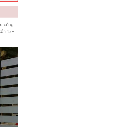
ửa cổng
ần 15 –