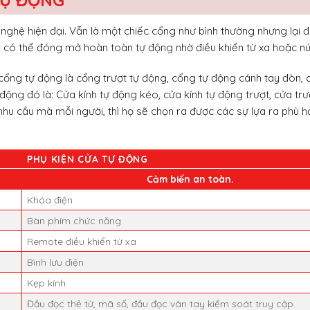
ghệ hiện đại. Vẫn là một chiếc cổng như bình thường nhưng lại 
a có thể đóng mở hoàn toàn tự động nhờ điều khiển từ xa hoặc nú
ại cổng tự động là cổng trượt tự động, cổng tự động cánh tay đòn, 
ộng đó là: Cửa kính tự động kéo, cửa kính tự động trượt, cửa trư
nhu cầu mà mỗi người, thì họ sẽ chọn ra được các sự lựa ra phù h
PHỤ KIỆN CỬA TỰ ĐỘNG
Cảm biến an toàn.
Khóa điện
Bàn phím chức năng
Remote điều khiển từ xa
Bình lưu điện
Kẹp kính
Đầu đọc thẻ từ, mã số, đầu đọc vân tay kiểm soát truy cập.