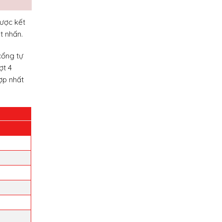
được kết
t nhấn.
cổng tự
ợt 4
ợp nhất