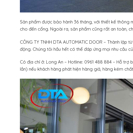
Sản phẩm được bảo hành 36 tháng, với thiết kế thông mi
cho đến cổng. Ngoài ra, sản phẩm cũng rất an toàn, c
CÔNG TY TNHH DTA AUTOMATIC DOOR – Thành lập từ 201
động. Chúng tôi hầu hết có thể đáp ứng mọi nhu cầu c
Có địa chỉ ở: Long An – Hotline: 0961 488 884 – Hỗ tr
lần) nếu khách hàng phát hiện hàng giả, hàng kém chất