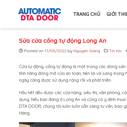
S
k
TRANG CHỦ
GIỚI TH
i
p
t
o
Sửa cửa cổng tự động Long An
c
o
Posted on
17/05/2022
by
Nguyen Giang
Tin tức
n
t
Cửa tự động, cổng tự động là một trong các dòng sản
e
tính năng đóng mở cửa an toàn, tiện lợi và sang trọ
n
ngày càng được sử dụng rộng rãi và phát triển.
t
Hầu hết đều được các cửa hàng, siêu thị, văn phòng, cô
dụng. Nếu bạn đang ở Long An và cũng có ý định mua 
DTA DOOR, chúng tôi luôn luôn sẵn sàng tư vấn, báo 
Hàng.